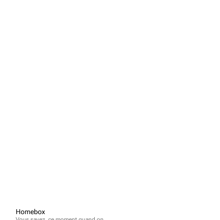
Homebox
Vous savez, ce moment quand on 