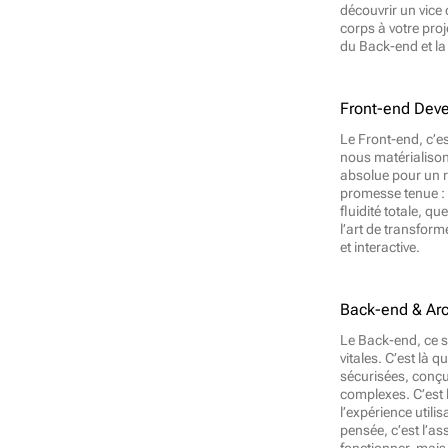
découvrir un vic
corps à votre proj
du Back-end et la
Front-end Dev
Le Front-end, c’est
nous matérialison
absolue pour un r
promesse tenue : 
fluidité totale, que
l’art de transform
et interactive.
Back-end & Arc
Le Back-end, ce so
vitales. C’est là 
sécurisées, conçu
complexes. C’est 
l’expérience utili
pensée, c’est l’a