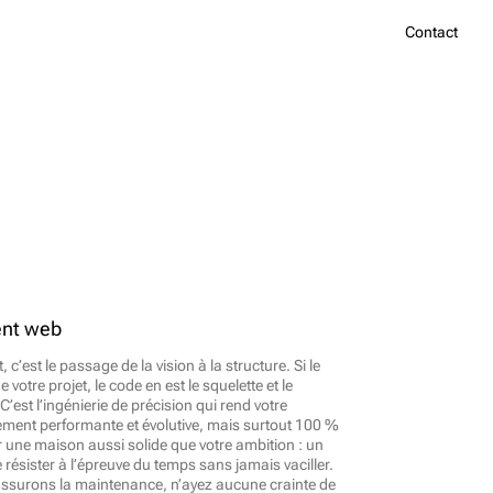
Contact
nt web
c’est le passage de la vision à la structure. Si le 
 votre projet, le code en est le squelette et le 
’est l’ingénierie de précision qui rend votre 
ent performante et évolutive, mais surtout 100 % 
ir une maison aussi solide que votre ambition : un 
 résister à l’épreuve du temps sans jamais vaciller. 
ssurons la maintenance, n’ayez aucune crainte de 