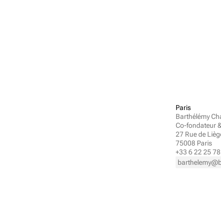
Paris
Barthélémy Cha
Co-fondateur 
27 Rue de Liège
75008 Paris
+33 6 22 25 78
barthelemy@b