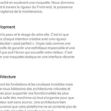
e caché en soulevant une moquette. Nous donnons 
et à travers la rigueur du Front-end, la puissance 
 vigilance de la maintenance.
elopment
 la peau et le visage de votre site. C’est ici que 
s chaque intention créative avec une rigueur 
ésultat « pixel perfect ». Voyez cela comme une 
celle de garantir une esthétique impeccable et une 
l que soit l’écran qui accueille votre visiteur. C’est 
er une maquette statique en une interface vibrante 
hitecture
nt les fondations et les coulisses invisibles mais 
que nous bâtissons des architectures robustes et 
es pour supporter vos fonctionnalités les plus 
la salle des machines où tout s’organise pour que 
sateur soit sans accroc. Une architecture bien 
ssurance que votre plateforme ne se contente pas de 