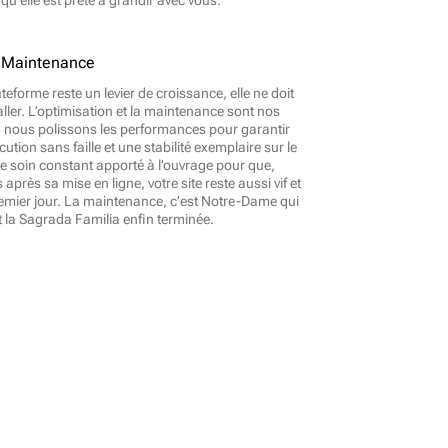
qu’elle est prête à grandir avec vous.
& Maintenance
teforme reste un levier de croissance, elle ne doit 
aller. L’optimisation et la maintenance sont nos 
 : nous polissons les performances pour garantir 
ution sans faille et une stabilité exemplaire sur le 
le soin constant apporté à l’ouvrage pour que, 
rès sa mise en ligne, votre site reste aussi vif et 
emier jour. La maintenance, c’est Notre-Dame qui 
t la Sagrada Familia enfin terminée.