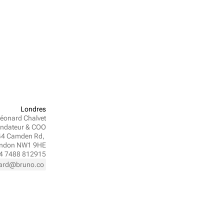
Londres
éonard Chalvet
ondateur & COO
4 Camden Rd, 
ndon NW1 9HE
4 7488 812915
nard@bruno.co