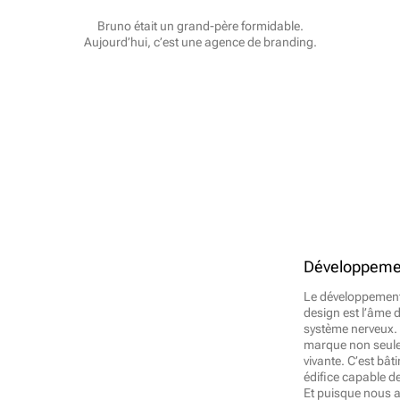
Bruno était un grand-père formidable.
Aujourd’hui, c’est une agence de branding.
Développeme
Le développement, 
design est l’âme de
système nerveux. C
marque non seulem
vivante. C’est bât
édifice capable de
Et puisque nous a