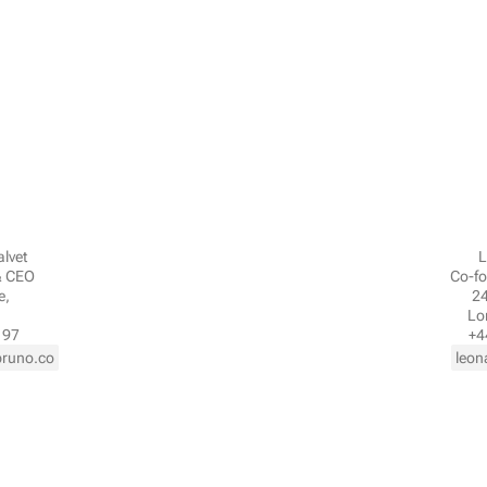
lvet
L
& CEO
Co-f
, 
24
Lo
 97
+4
runo.co
leo