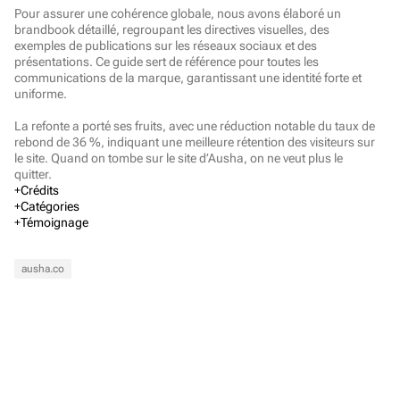
Pour assurer une cohérence globale, nous avons élaboré un 
brandbook détaillé, regroupant les directives visuelles, des 
exemples de publications sur les réseaux sociaux et des 
présentations. Ce guide sert de référence pour toutes les 
communications de la marque, garantissant une identité forte et 
uniforme.

La refonte a porté ses fruits, avec une réduction notable du taux de 
rebond de 36 %, indiquant une meilleure rétention des visiteurs sur 
le site. Quand on tombe sur le site d’Ausha, on ne veut plus le 
quitter.
Crédits
Direction de Création
Catégories
Barthélémy Chalvet
Direction Artistique
Témoignage
Agathe Leroux
Identité Verbale 
Identité Visuelle
Marketing
Motion design
"Créativité, réactivité et toujours une équipe très agréable et à 
Christophe Zidler
Mode & Beauté 
Marques grand public 
Arts&Culture
Gestion de projet
l'écoute."
Jewel Annerose
Finance
ausha.co
Jennifer Han
CMO @Ausha