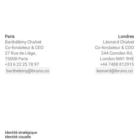
Paris
Londres
Barthélémy Chalvet
Léonard Chalvet
Co-fondateur & CEO
Co-fondateur & COO
27 Rue de Liège, 
244 Camden Rd, 
75008 Paris
London NW1 9HE
+33 6 22 25 78 97
+44 7488 812915
barthelemy@bruno.co
leonard@bruno.co
Identité stratégique
Identité visuelle